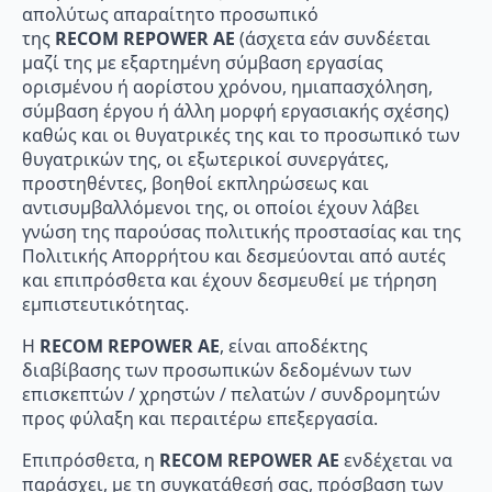
απολύτως απαραίτητο προσωπικό
της
RECOM
REPOWER
AE
(άσχετα εάν συνδέεται
μαζί της με εξαρτημένη σύμβαση εργασίας
ορισμένου ή αορίστου χρόνου, ημιαπασχόληση,
σύμβαση έργου ή άλλη μορφή εργασιακής σχέσης)
καθώς και οι θυγατρικές της και το προσωπικό των
θυγατρικών της, οι εξωτερικοί συνεργάτες,
προστηθέντες, βοηθοί εκπληρώσεως και
αντισυμβαλλόμενοι της, οι οποίοι έχουν λάβει
γνώση της παρούσας πολιτικής προστασίας και της
Πολιτικής Απορρήτου και δεσμεύονται από αυτές
και επιπρόσθετα και έχουν δεσμευθεί με τήρηση
εμπιστευτικότητας.
Η
RECOM
REPOWER
AE
, είναι αποδέκτης
διαβίβασης των προσωπικών δεδομένων των
επισκεπτών / χρηστών / πελατών / συνδρομητών
προς φύλαξη και περαιτέρω επεξεργασία.
Επιπρόσθετα, η
RECOM
REPOWER
AE
ενδέχεται να
παράσχει, με τη συγκατάθεσή σας, πρόσβαση των