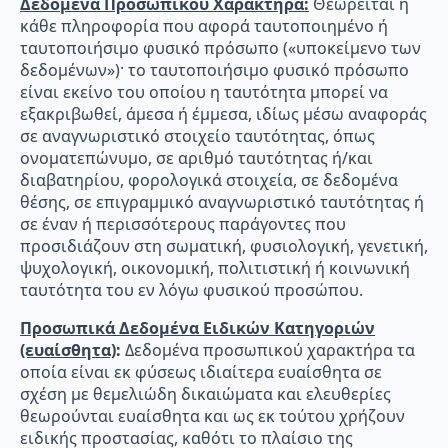
Δεδομένα Προσωπικού Χαρακτήρα:
Θεωρείται η
κάθε πληροφορία που αφορά ταυτοποιημένο ή
ταυτοποιήσιμο φυσικό πρόσωπο («υποκείμενο των
δεδομένων»)· το ταυτοποιήσιμο φυσικό πρόσωπο
είναι εκείνο του οποίου η ταυτότητα μπορεί να
εξακριβωθεί, άμεσα ή έμμεσα, ιδίως μέσω αναφοράς
σε αναγνωριστικό στοιχείο ταυτότητας, όπως
ονοματεπώνυμο, σε αριθμό ταυτότητας ή/και
διαβατηρίου, φορολογικά στοιχεία, σε δεδομένα
θέσης, σε επιγραμμικό αναγνωριστικό ταυτότητας ή
σε έναν ή περισσότερους παράγοντες που
προσιδιάζουν στη σωματική, φυσιολογική, γενετική,
ψυχολογική, οικονομική, πολιτιστική ή κοινωνική
ταυτότητα του εν λόγω φυσικού προσώπου.
Προσωπικά Δεδομένα Ειδικών Κατηγοριών
(ευαίσθητα)
:
Δεδομένα προσωπικού χαρακτήρα τα
οποία είναι εκ φύσεως ιδιαίτερα ευαίσθητα σε
σχέση με θεμελιώδη δικαιώματα και ελευθερίες
θεωρούνται ευαίσθητα και ως εκ τούτου χρήζουν
ειδικής προστασίας, καθότι το πλαίσιο της